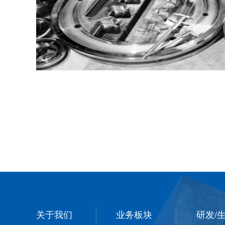
关于我们
业务板块
研发/