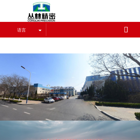
华体会体育

语言
华体会体育-华体会体育·(中国)官方网站